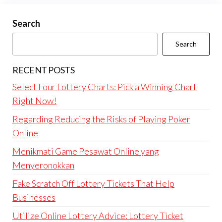
Search
Search
RECENT POSTS
Select Four Lottery Charts: Pick a Winning Chart
Right Now!
Regarding Reducing the Risks of Playing Poker
Online
Menikmati Game Pesawat Online yang
Menyeronokkan
Fake Scratch Off Lottery Tickets That Help
Businesses
Utilize Online Lottery Advice: Lottery Ticket