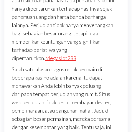
ada risiko dan pada hasil apa pun ada risiko. Ini
hanya dipertaruhkan terhadap hasilnya sejak
penemuan uang dan harta benda berharga
lainnya. Perjudian tidak hanya menyenangkan
bagi sebagian besar orang, tetapi juga
memberikan keuntungan yang signifikan
terhadap peristiwa yang
dipertaruhkan.
Megaslot288
Salah satu alasan bagus untuk bermain di
beberapa kasino adalah karena itu dapat
menawarkan Anda lebih banyak peluang
daripada tempat perjudian yang rumit. Situs
web perjudian tidak perlu membayar dealer,
pemeliharaan, atau bangunan mahal. Jadi, di
sebagian besar permainan, mereka bersama
dengan kesempatan yang baik. Tentu saja, ini