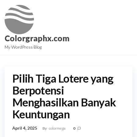
Skip
to
the
content
Colorgraphx.com
My WordPress Blog
Pilih Tiga Lotere yang
Berpotensi
Menghasilkan Banyak
Keuntungan
April 4, 2025
By
colormega
0