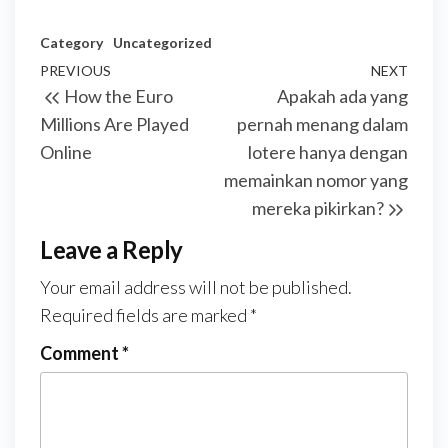
Category
Uncategorized
Post
Previous
PREVIOUS
NEXT
Next
How the Euro
Apakah ada yang
navigation
Post
Post
Millions Are Played
pernah menang dalam
Online
lotere hanya dengan
memainkan nomor yang
mereka pikirkan?
Leave a Reply
Your email address will not be published.
Required fields are marked
*
Comment
*