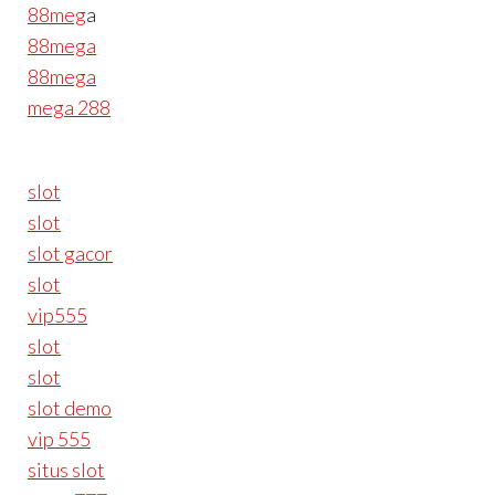
88meg
a
88mega
88mega
mega 288
slot
slot
slot gacor
slot
vip555
slot
slot
slot demo
vip 555
situs slot