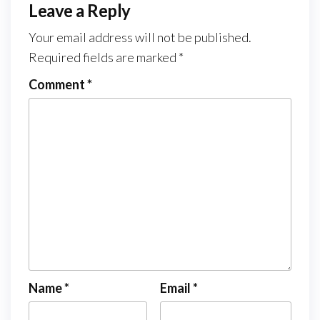
Leave a Reply
Your email address will not be published.
Required fields are marked
*
Comment
*
Name
*
Email
*