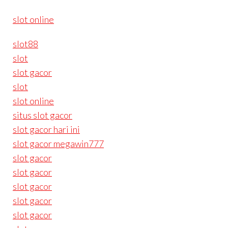
slot online
slot88
slot
slot gacor
slot
slot online
situs slot gacor
slot gacor hari ini
slot gacor megawin777
slot gacor
slot gacor
slot gacor
slot gacor
slot gacor