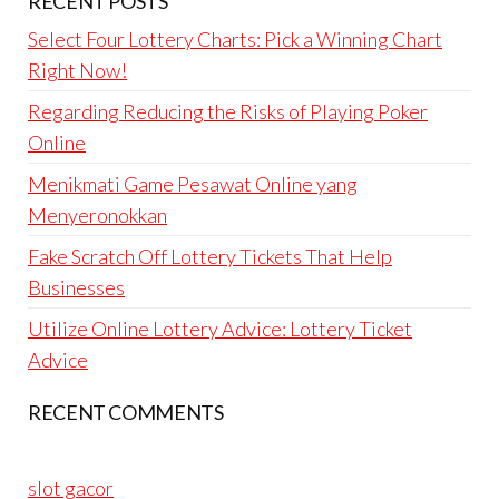
RECENT POSTS
Select Four Lottery Charts: Pick a Winning Chart
Right Now!
Regarding Reducing the Risks of Playing Poker
Online
Menikmati Game Pesawat Online yang
Menyeronokkan
Fake Scratch Off Lottery Tickets That Help
Businesses
Utilize Online Lottery Advice: Lottery Ticket
Advice
RECENT COMMENTS
slot gacor