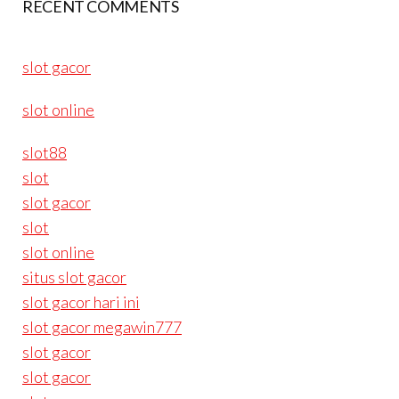
RECENT COMMENTS
slot gacor
slot online
slot88
slot
slot gacor
slot
slot online
situs slot gacor
slot gacor hari ini
slot gacor megawin777
slot gacor
slot gacor