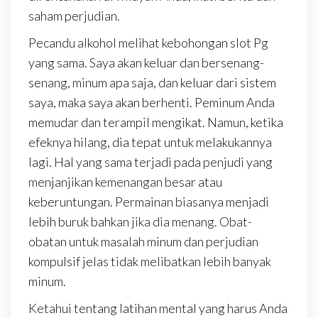
saham perjudian.
Pecandu alkohol melihat kebohongan slot Pg
yang sama. Saya akan keluar dan bersenang-
senang, minum apa saja, dan keluar dari sistem
saya, maka saya akan berhenti. Peminum Anda
memudar dan terampil mengikat. Namun, ketika
efeknya hilang, dia tepat untuk melakukannya
lagi. Hal yang sama terjadi pada penjudi yang
menjanjikan kemenangan besar atau
keberuntungan. Permainan biasanya menjadi
lebih buruk bahkan jika dia menang. Obat-
obatan untuk masalah minum dan perjudian
kompulsif jelas tidak melibatkan lebih banyak
minum.
Ketahui tentang latihan mental yang harus Anda