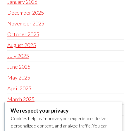
January 2026
December 2025
November 2025
October 2025
August 2025
July 2025
June 2025
May 2025
April 2025
March 2025
February 2025
We respect your privacy
Cookies help us improve your experience, deliver
December 2024
personalized content, and analyze traffic. You can