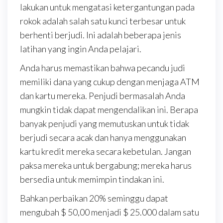
lakukan untuk mengatasi ketergantungan pada
rokok adalah salah satu kunci terbesar untuk
berhenti berjudi. Ini adalah beberapa jenis
latihan yang ingin Anda pelajari.
Anda harus memastikan bahwa pecandu judi
memiliki dana yang cukup dengan menjaga ATM
dan kartu mereka. Penjudi bermasalah Anda
mungkin tidak dapat mengendalikan ini. Berapa
banyak penjudi yang memutuskan untuk tidak
berjudi secara acak dan hanya menggunakan
kartu kredit mereka secara kebetulan. Jangan
paksa mereka untuk bergabung; mereka harus
bersedia untuk memimpin tindakan ini.
Bahkan perbaikan 20% seminggu dapat
mengubah $ 50,00 menjadi $ 25.000 dalam satu