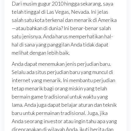
Dari musim gugur 2010 hingga sekarang, saya
telah tinggal di Las Vegas, Nevada. Ini jelas
salah satu kota terkenal dan menarik di Amerika
—atau bahkan di dunia? Ini benar-benar salah
satu jenisnya. Anda harus memperhatikan hal-
hal di sana yang panggilan Anda tidak dapat
melihat dengan lebih baik.
Anda dapat menemukan jenis perjudian baru.
Selalu ada situs perjudian baru yang muncul di
internet yang menarik. Ini membantu perjudian
tetap menarik bagi orang miskin yang telah
bermain game tradisional untuk waktu yang
lama. Anda juga dapat belajar aturan dan teknik
baru untuk permainan tradisional. Juga, jika
Anda seorang investor atau ingin tahu apa yang
direncanakan di wilayah Anda, ikuti berita dan