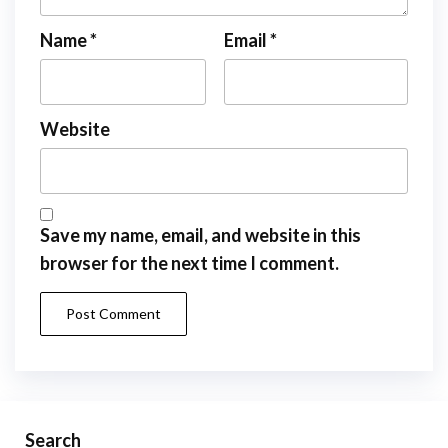
Name
*
Email
*
Website
Save my name, email, and website in this
browser for the next time I comment.
Search